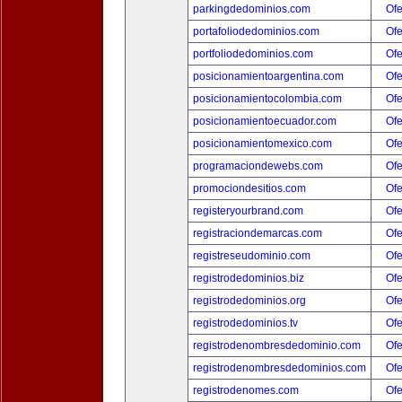
parkingdedominios.com
Ofe
portafoliodedominios.com
Ofe
portfoliodedominios.com
Ofe
posicionamientoargentina.com
Ofe
posicionamientocolombia.com
Ofe
posicionamientoecuador.com
Ofe
posicionamientomexico.com
Ofe
programaciondewebs.com
Ofe
promociondesitios.com
Ofe
registeryourbrand.com
Ofe
registraciondemarcas.com
Ofe
registreseudominio.com
Ofe
registrodedominios.biz
Ofe
registrodedominios.org
Ofe
registrodedominios.tv
Ofe
registrodenombresdedominio.com
Ofe
registrodenombresdedominios.com
Ofe
registrodenomes.com
Ofe