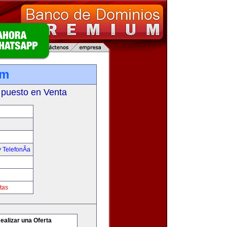
om
 puesto en Venta
 TelefonÃ­a
tas
ealizar una Oferta