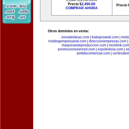
COMPRAR AHORA
Precio $
2,490.00
Precio 
COMPRAR AHORA
Otros dominios en venta:
zonadeideas.com
|
trabajosweb.com
|
moto
holdingempresarial.com
|
direccionempresas.com
|
maquinasdeproduccion.com
|
movilink.co
promocionesenred.com
|
expobolivia.com
|
s
ambitocomercial.com
|
centrode