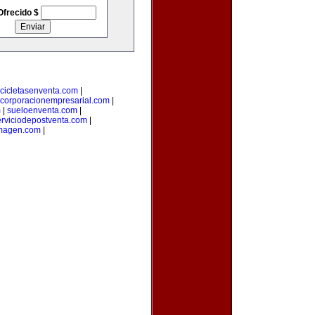
Ofrecido $
cicletasenventa.com
|
corporacionempresarial.com
|
m
|
sueloenventa.com
|
erviciodepostventa.com
|
imagen.com
|