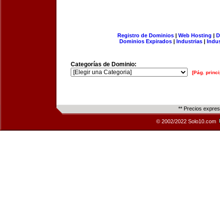
Registro de Dominios
|
Web Hosting
|
D
Dominios Expirados
|
Industrias
|
Indu
Categorías de Dominio:
[Pág. princi
** Precios expre
© 2002/2022 Solo10.com