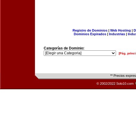
Registro de Dominios
|
Web Hosting
|
D
Dominios Expirados
|
Industrias
|
Indu
Categorías de Dominio:
[Pág. princi
** Precios expre
© 2002/2022 Solo10.com